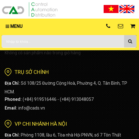
MENU
Không có sản phẩm nào trong giỏ hàng
TRỤ SỞ CHÍNH
Địa Chỉ:
Số 108/25 Đường Cộng Hoà, Phường 4, Q. Tân Bình, TP
HCM.
Phoned:
(+84) 919516446 - (+84) 913048057
Email:
info@cads.vn
VP CHI NHÁNH HÀ NỘI
Địa Chỉ:
Phòng 1108, lầu 6, Tòa nhà Hội PNVN, số 7 Tôn Thất