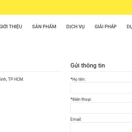
GIỚI THIỆU
SẢN PHẨM
DỊCH VỤ
GIẢI PHÁP
D
Gửi thông tin
ình, TP HCM.
*Họ tên:
*Điện thoại:
Email: