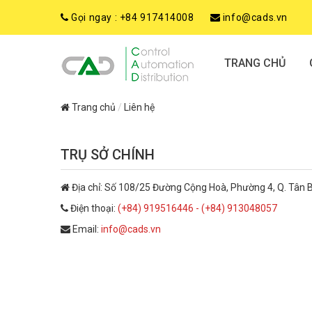
Gọi ngay :
+84 917414008
info@cads.vn
TRANG CHỦ
Trang chủ
Liên hệ
TRỤ SỞ CHÍNH
Địa chỉ:
Số 108/25 Đường Cộng Hoà, Phường 4, Q. Tân B
Điện thoại:
(+84) 919516446 - (+84) 913048057
Email:
info@cads.vn