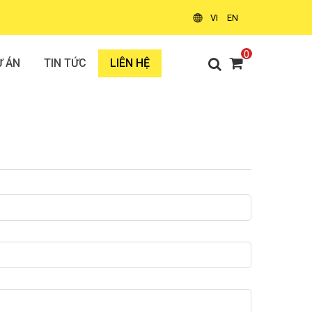
VI
EN
0
Ự ÁN
TIN TỨC
LIÊN HỆ