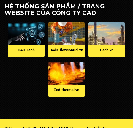
HỆ THỐNG SẢN PHẨM / TRANG
WEBSITE CỦA CÔNG TY CAD
CAD-Tech
Cads-flowcontrol.vn
Cads.vn
Cad-thermal.vn
© Copyright 2020
CAD-SAFETY.VN
.
Designed by
Viễn Nam