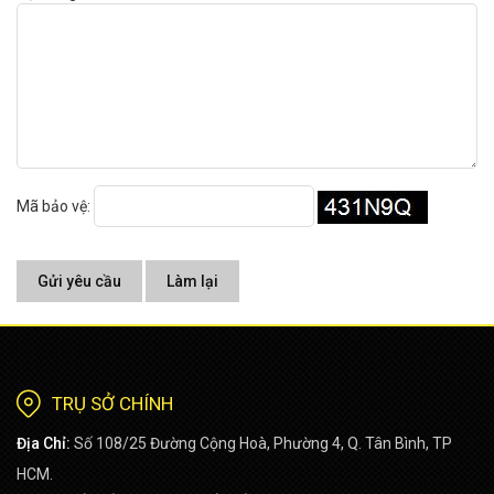
Mã bảo vệ:
Gửi yêu cầu
Làm lại
TRỤ SỞ CHÍNH
Địa Chỉ:
Số 108/25 Đường Cộng Hoà, Phường 4, Q. Tân Bình, TP
HCM.