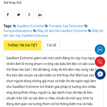
thể thay thế
Tags:
GasAlert Extreme
Portable Gas Detection
honeywellanalytics
Máy dò đơn khí GasAlert Extreme
Máy dò
khí cầm tay GasAlert Extreme
THÔNG TIN CHI TIẾT
TẢI VỀ
GasAlert Extreme giám sát một cách đáng tin cậy mọi nguy cơ
về khí đơn lẻ trong phạm vi rộng các kiểu khí độc có sẵn của nó.
Với thao tác bật / tắt dễ dàng, máy dò khí đơn này cung cấp tuổi
thọ kéo dài với pin và cảm biến có thể thay thế. Một loạt các tùy
chọn người dùng chống giả mạo và hiển thị đa ngôn ngữ làm
cho GasAlert Extreme trở thành giải pháp lý tưởng cho nhiều
ứng dụng khác nhau; ngoài ra, lập danh mục dữ liệu là tiêu
chuẩn trên tất cả các đơn vị. Hiệu chuẩn là một quy trình tự
động đơn giản và tương thích với hệ thống kiểm tra và hiệu