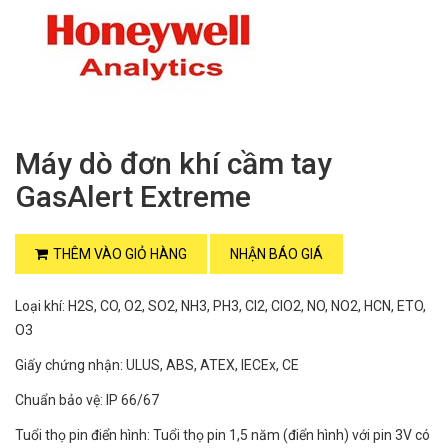
Máy dò đơn khí cầm tay
GasAlert Extreme
THÊM VÀO GIỎ HÀNG
NHẬN BÁO GIÁ
Loại khí: H2S, CO, O2, SO2, NH3, PH3, CI2, ClO2, NO, NO2, HCN, ETO,
O3
Giấy chứng nhận: ULUS, ABS, ATEX, IECEx, CE
Chuẩn bảo vệ: IP 66/67
Tuổi thọ pin điển hình: Tuổi thọ pin 1,5 năm (điển hình) với pin 3V có