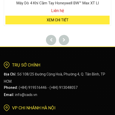
Máy Dò 4 Khí Cầm Tay Honeywell BW™ Max XT Ll
Liên hệ
XEM CHI TIẾT
TRỤ SỞ CHÍNH
Địa Chỉ:
Số 108/25 Đường Cộng Hoà, Phường 4, Q. Tân Bình, TP
HCM.
Phoned:
(+84) 919516446 - (+84) 913048057
Email:
info@cads.vn
VP CHI NHÁNH HÀ NỘI