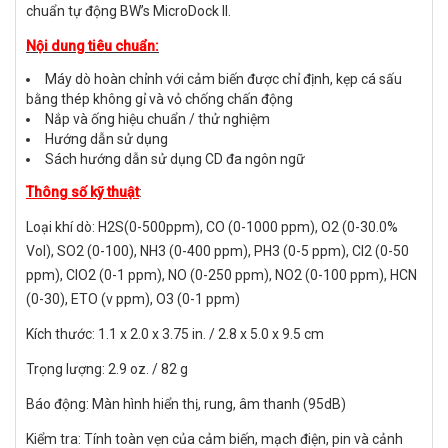
chuẩn tự động BW’s MicroDock II.
Nội dung tiêu chuẩn:
Máy dò hoàn chỉnh với cảm biến được chỉ định, kẹp cá sấu
bằng thép không gỉ và vỏ chống chấn động
Nắp và ống hiệu chuẩn / thử nghiệm
Hướng dẫn sử dụng
Sách hướng dẫn sử dụng CD đa ngôn ngữ
Thông số kỹ thuật
:
Loại khí dò: H2S(0-500ppm), CO (0-1000 ppm), O2 (0-30.0%
Vol), SO2 (0-100), NH3 (0-400 ppm), PH3 (0-5 ppm), CI2 (0-50
ppm), ClO2 (0-1 ppm), NO (0-250 ppm), NO2 (0-100 ppm), HCN
(0-30), ETO (v ppm), O3 (0-1 ppm)
Kích thước: 1.1 x 2.0 x 3.75 in. / 2.8 x 5.0 x 9.5 cm
Trọng lượng: 2.9 oz. / 82 g
Báo động: Màn hình hiển thị, rung, âm thanh (95dB)
Kiểm tra: Tính toàn vẹn của cảm biến, mạch điện, pin và cảnh