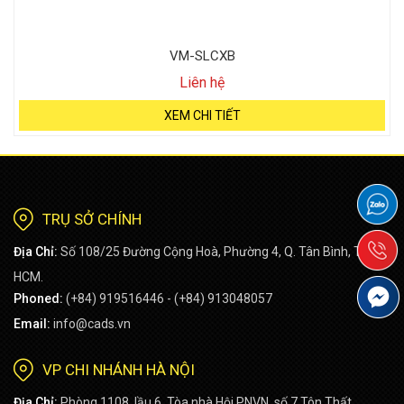
VM-SLCXB
Liên hệ
XEM CHI TIẾT
TRỤ SỞ CHÍNH
Địa Chỉ:
Số 108/25 Đường Cộng Hoà, Phường 4, Q. Tân Bình, TP
HCM.
Phoned:
(+84) 919516446 - (+84) 913048057
Email:
info@cads.vn
VP CHI NHÁNH HÀ NỘI
Địa Chỉ:
Phòng 1108, lầu 6, Tòa nhà Hội PNVN, số 7 Tôn Thất