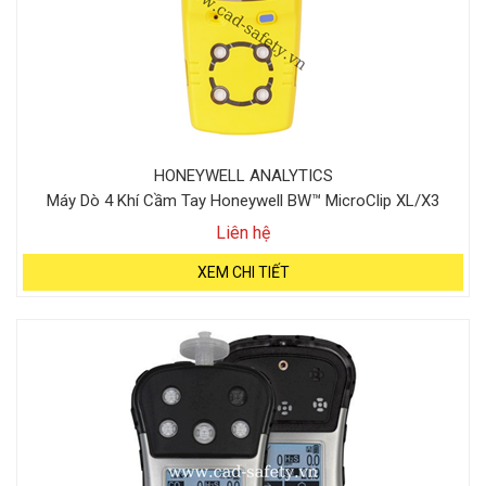
HONEYWELL ANALYTICS
Máy Dò 4 Khí Cầm Tay Honeywell BW™ MicroClip XL/X3
Liên hệ
XEM CHI TIẾT