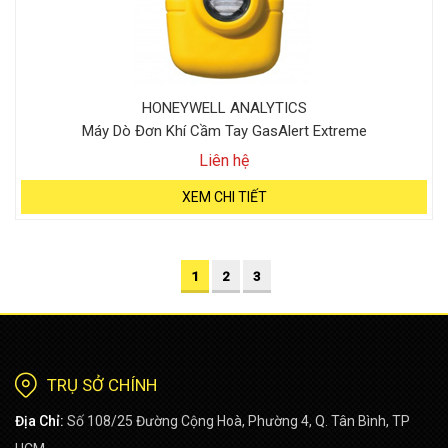
HONEYWELL ANALYTICS
Máy Dò Đơn Khí Cầm Tay GasAlert Extreme
Liên hệ
XEM CHI TIẾT
1
2
3
TRỤ SỞ CHÍNH
Địa Chỉ:
Số 108/25 Đường Cộng Hoà, Phường 4, Q. Tân Bình, TP