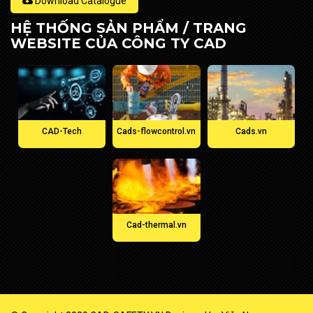
Download Catalogue
HỆ THỐNG SẢN PHẨM / TRANG
WEBSITE CỦA CÔNG TY CAD
CAD-Tech
Cads-flowcontrol.vn
Cads.vn
Cad-thermal.vn