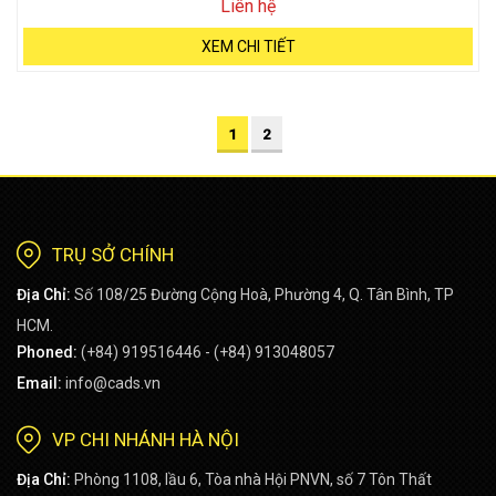
Liên hệ
XEM CHI TIẾT
1
2
TRỤ SỞ CHÍNH
Địa Chỉ:
Số 108/25 Đường Cộng Hoà, Phường 4, Q. Tân Bình, TP
HCM.
Phoned:
(+84) 919516446 - (+84) 913048057
Email:
info@cads.vn
VP CHI NHÁNH HÀ NỘI
Địa Chỉ:
Phòng 1108, lầu 6, Tòa nhà Hội PNVN, số 7 Tôn Thất