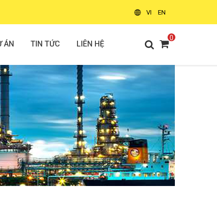
VI
EN
0
Ự ÁN
TIN TỨC
LIÊN HỆ