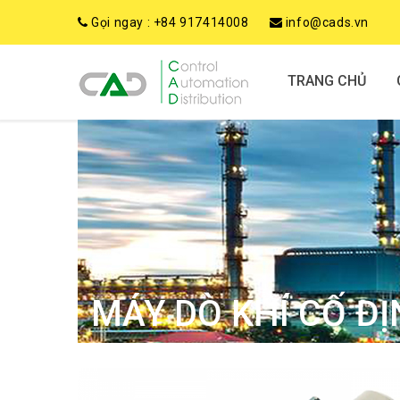
Gọi ngay :
+84 917414008
info@cads.vn
TRANG CHỦ
MÁY DÒ KHÍ CỐ Đ