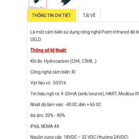
THÔNG TIN CHI TIẾT
TẢI VỀ
Là một cảm biến sử dụng công nghệ Point-Infrared để d
OELD.
Thông số kỹ thuật:
Khí đo: Hydrocarbon (CH4, C3H8,..)
Công nghệ cảm biến: IR
Vật liệu vỏ: SS316
Tín hiệu ngõ ra: 4-20mA (sink/source), HART, Modbus 
Nhiệt độ làm việc: -40 0C đến + 65 0C
Độ ẩm: 20% - 90%
IP66, NEMA 4X
Nguồn cung cấp: 18VDC – 32 VDC (thường 24VDC)