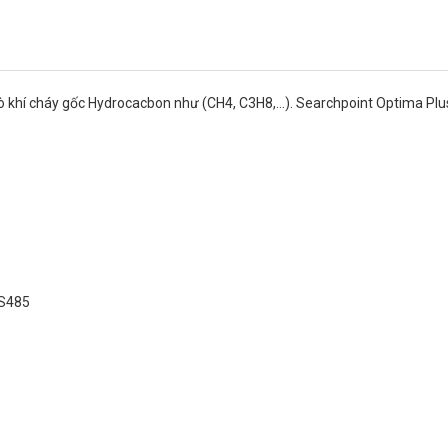
ò khí cháy gốc Hydrocacbon như (CH4, C3H8,…). Searchpoint Optima Plus
RS485