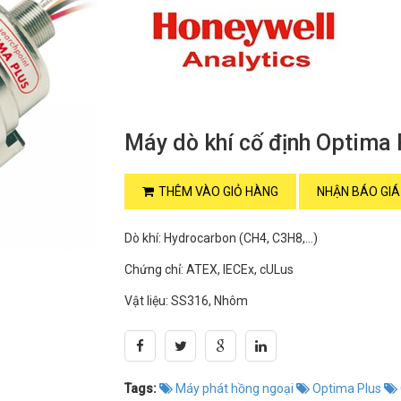
Máy dò khí cố định Optima 
THÊM VÀO GIỎ HÀNG
NHẬN BÁO GIÁ
Dò khí: Hydrocarbon (CH4, C3H8,…)
Chứng chỉ: ATEX, IECEx, cULus
Vật liệu: SS316, Nhôm
Tags:
Máy phát hồng ngoại
Optima Plus