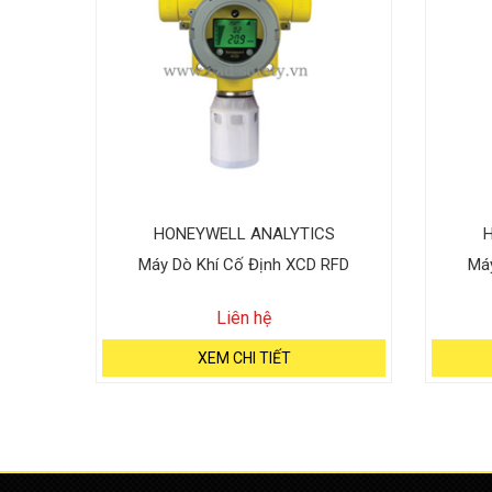
S
HONEYWELL ANALYTICS
X™
Máy Dò Khí Cố Định XCD RFD
Máy
Liên hệ
XEM CHI TIẾT