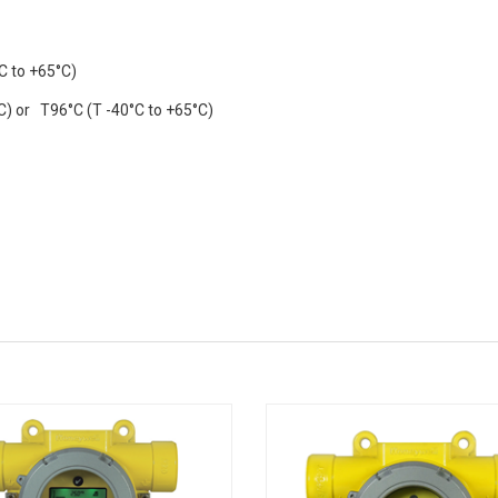
°C to +65°C)
°C) or T96°C (T -40°C to +65°C)