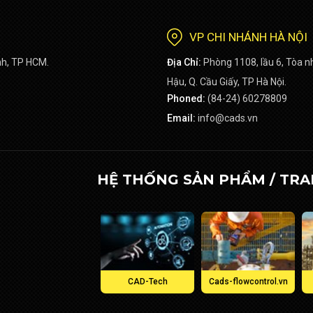
VP CHI NHÁNH HÀ NỘI
nh, TP HCM.
Địa Chỉ:
Phòng 1108, lầu 6, Tòa 
Hậu, Q. Cầu Giấy, TP Hà Nội.
Phoned:
(84-24) 60278809
Email:
info@cads.vn
HỆ THỐNG SẢN PHẨM / TRA
CAD-Tech
Cads-flowcontrol.vn