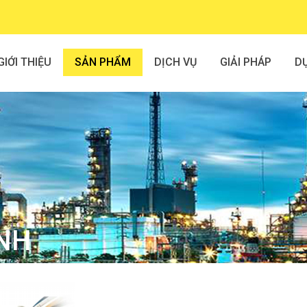
GIỚI THIỆU
SẢN PHẨM
DỊCH VỤ
GIẢI PHÁP
D
ỊNH