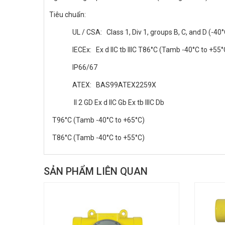
Tiêu chuẩn:
UL / CSA: Class 1, Div 1, groups B, C, and D (-40
IECEx: Ex d IIC tb IIIC T86°C (Tamb -40°C to +55
IP66/67
ATEX: BAS99ATEX2259X
II 2 GD Ex d IIC Gb Ex tb IIIC Db
T96°C (Tamb -40°C to +65°C)
T86°C (Tamb -40°C to +55°C)
SẢN PHẨM LIÊN QUAN