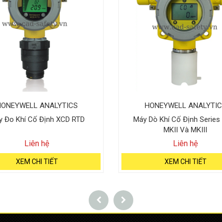
HONEYWELL ANALYTICS
HONEYWELL ANALYTIC
 Đo Khí Cố Định XCD RTD
Máy Dò Khí Cố Định Series
MKII Và MKIII
Liên hệ
Liên hệ
XEM CHI TIẾT
XEM CHI TIẾT