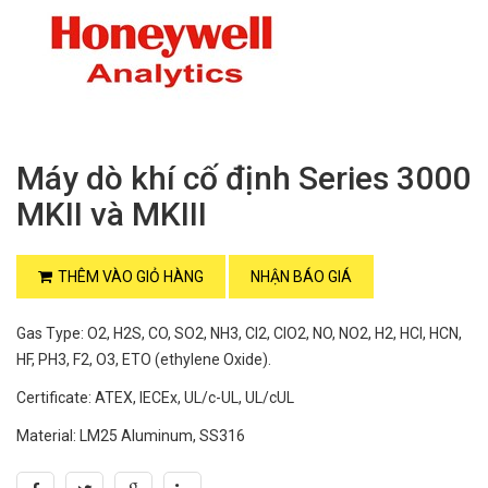
Máy dò khí cố định Series 3000
MKII và MKIII
THÊM VÀO GIỎ HÀNG
NHẬN BÁO GIÁ
Gas Type: O2, H2S, CO, SO2, NH3, Cl2, ClO2, NO, NO2, H2, HCl, HCN,
HF, PH3, F2, O3, ETO (ethylene Oxide).
Certificate: ATEX, IECEx, UL/c-UL, UL/cUL
Material: LM25 Aluminum, SS316