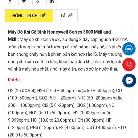
THÔNG TIN CHI TIẾT
TẢI VỀ
Máy Dò Khí Cố Định Honeywell Series 3000 Mkll and
Mklll:
Máy dò khí độc và oxy sử dụng 2 dây cấp nguồn 4-20mA
dùng trong trong môi trường có khả năng cháy nổ, có phiên
bản chống cháy nổ và phiên bản kết hợp rào IS. Máy thường
dúng cho sản xuất cơ bản, khai thác dầu khí, nhà máy lọc dầu
và nhà máy hóa chất, nhà máy điện, cơ sở xử lý nước thải.
Khí đo:
O2 (25.0%Vol), H2S (10.0 – 50 ppm hoặc 50 – 500ppm), CO
(100 -500ppm), SO2 (5.0 – 20ppm), NH3 (50 -200ppm hoặc
200 – 1000ppm), Cl2 (5.0 -20ppm), ClO2 (1.00ppm), NO
(100ppm), NO2 (5.0 to 50.0ppm), H2 (1.000ppm hoặc
9,999ppm), HCI (10.0 to 20.0ppm), HCN (30.0ppm), HF
(12.0ppm), PH3 (1.2ppm), F2 (4.00ppm), O3 (0.400ppm), ETO
(20.0 to 50.0ppm)