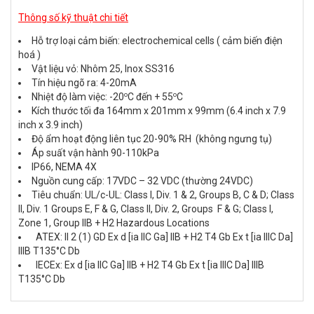
Thông số kỹ thuật chi tiết
Hỗ trợ loại cảm biến: electrochemical cells ( cảm biến điện
hoá )
Vật liệu vỏ: Nhôm 25, Inox SS316
Tín hiệu ngõ ra: 4-20mA
o
o
Nhiệt độ làm việc: -20
C đến + 55
C
Kích thước tối đa 164mm x 201mm x 99mm (6.4 inch x 7.9
inch x 3.9 inch)
Độ ẩm hoạt động liên tục 20-90% RH (không ngưng tụ)
Áp suất vận hành 90-110kPa
IP66, NEMA 4X
Nguồn cung cấp: 17VDC – 32 VDC (thường 24VDC)
Tiêu chuẩn: UL/c-UL: Class I, Div. 1 & 2, Groups B, C & D; Class
II, Div. 1 Groups E, F & G, Class II, Div. 2, Groups F & G; Class I,
Zone 1, Group IIB + H2 Hazardous Locations
ATEX: II 2 (1) GD Ex d [ia IIC Ga] IIB + H2 T4 Gb Ex t [ia IIIC Da]
IIIB T135°C Db
IECEx: Ex d [ia IIC Ga] IIB + H2 T4 Gb Ex t [ia IIIC Da] IIIB
T135°C Db